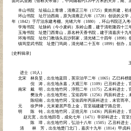
面对武圣殿（俗称关帝庙），中间隔着约120平方米的天井，南
丰山书院 址福山上青塘，清雍正三年（1725）黄姓所建，初名
环山书院 址厅治西南，原为清雍正六年（1728）创设的义学，乾
年（1842）于厅治东建考棚。光绪六年（1880），环山书院迁
学海书院 址脉屿（今小麦屿）东岭山麓，建于清乾隆四十三年（
玉海书院 址楚门西青山，原名种天香书院，建于清嘉庆十九年（1
环海书院 址坎门教场头后沙郭家，清光绪二十四年（1898）
镇筠堂武书院 址楚门筠岗，清光绪二十五年（1899）创办，
[史料辑录]
玉环
进士（10人）
北宋 林良旻，出生地蓝田，英宗治平二年（1065）乙巳科榜
倪 涛，出生地永嘉，大观三年（1109）已丑科进士，官至左
南宋 戴 明，出生地竹冈，淳熙二年（1175）乙未科进士，
樊汝舟，出生地芳杜，宝佑四年（1256）丙辰科进士，
陈绍南，出生地竹冈，宝佑四年丙辰科进士，未官而卒
元 徐尹绅，元末避居芦岙上金，官至福建建宁路总管。
明 陈 钝，出生地竹冈，正统元年（1436）丙辰科进士，
赵元宽，出生地田岙，成化七年（1471）辛卯科进士，官至
陈 璋，出生地竹冈，弘治十八年（1505）乙丑科进士，
清
林 芳，出生地楚门北门，嘉庆十九年（1814）甲戌