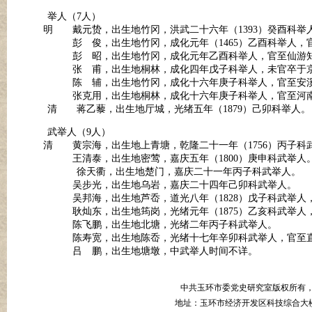
举人（7人）
明 戴元贽，出生地竹冈，洪武二十六年（1393）癸酉科举
彭 俊，出生地竹冈，成化元年（1465）乙酉科举人，官
彭 昭，出生地竹冈，成化元年乙酉科举人，官至仙游
张 甫，出生地桐林，成化四年戊子科举人，未官卒于
陈 辅，出生地竹冈，成化十六年庚子科举人，官至安
张克用，出生地桐林，成化十六年庚子科举人，官至河南
清 蒋乙藜，出生地厅城，光绪五年（1879）己卯科举人
武举人（9人）
清 黄宗海，出生地上青塘，乾隆二十一年（1756）丙子科
王清泰，出生地密莺，嘉庆五年（1800）庚申科武举人
徐天衢，出生地楚门，嘉庆二十一年丙子科武举人。
吴步光，出生地乌岩，嘉庆二十四年己卯科武举人。
吴邦海，出生地芦岙，道光八年（1828）戊子科武举人，
耿灿东，出生地筠岗，光绪元年（1875）乙亥科武举人，
陈飞鹏，出生地北塘，光绪二年丙子科武举人。
陈寿宽，出生地陈岙，光绪十七年辛卯科武举人，官至
吕 鹏，出生地塘墩，中武举人时间不详。
中共玉环市委党史研究室版权所有
地址：玉环市经济开发区科技综合大楼B幢8楼 