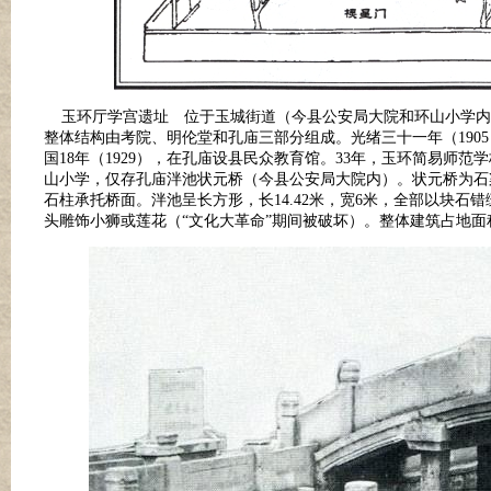
玉环厅学宫遗址 位于玉城街道（今县公安局大院和环山小学内）。
整体结构由考院、明伦堂和孔庙三部分组成。光绪三十一年（190
国18年（1929），在孔庙设县民众教育馆。33年，玉环简易师范
山小学，仅存孔庙泮池状元桥（今县公安局大院内）。状元桥为石梁桥
石柱承托桥面。泮池呈长方形，长14.42米，宽6米，全部以块石
头雕饰小狮或莲花（“文化大革命”期间被破坏）。整体建筑占地面积