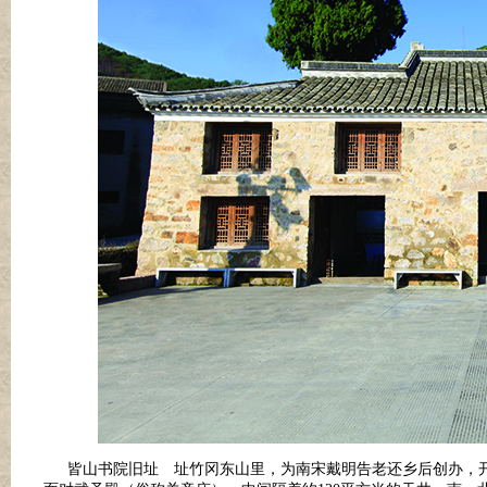
皆山书院旧址 址竹冈东山里，为南宋戴明告老还乡后创办，开