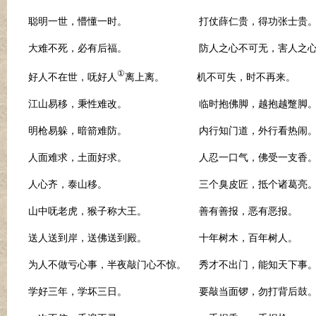
聪明一世，懵懂一时。 打仗薛仁贵，得功张士贵
大难不死，必有后福。 防人之心不可无，害人之
①
好人不在世，呒好人
离上离。 机不可失，时不再来。
江山易移，秉性难改。 临时抱佛脚，越抱越蹩
明枪易躲，暗箭难防。 内行知门道，外行看热
人面难求，土面好求。 人忍一口气，佛受一支香
人心齐，泰山移。 三个臭皮匠，抵个诸葛亮
山中呒老虎，猴子称大王。 善有善报，恶有
送人送到岸，送佛送到殿。 十年树木，百年树人。
为人不做亏心事，半夜敲门心不惊。 秀才不出门，能知天下
学好三年，学坏三日。 要敲当面锣，勿打背后