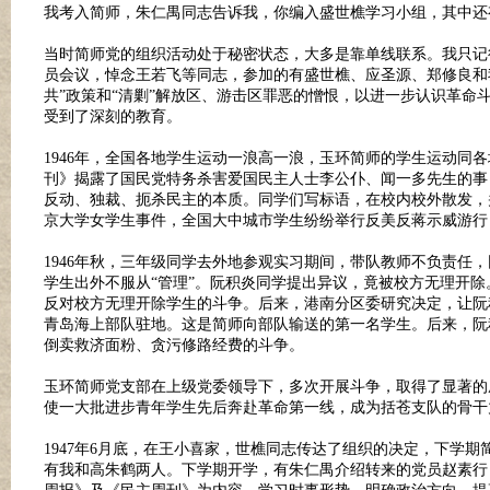
我考入简师，朱仁禺同志告诉我，你编入盛世樵学习小组，其中
当时简师党的组织活动处于秘密状态，大多是靠单线联系。我只记得
员会议，悼念王若飞等同志，参加的有盛世樵、应圣源、郑修良和
共”政策和“清剿”解放区、游击区罪恶的憎恨，以进一步认识革
受到了深刻的教育。
1946
年，全国各地学生运动一浪高一浪，玉环简师的学生运动同各
刊》揭露了国民党特务杀害爱国民主人士李公仆、闻一多先生的事
反动、独裁、扼杀民主的本质。同学们写标语，在校内校外散发，
京大学女学生事件，全国大中城市学生纷纷举行反美反蒋示威游行
1946
年秋，三年级同学去外地参观实习期间，带队教师不负责任，
学生出外不服从“管理”。阮积炎同学提出异议，竟被校方无理开
反对校方无理开除学生的斗争。后来，港南分区委研究决定，让阮
青岛海上部队驻地。这是简师向部队输送的第一名学生。后来，阮
倒卖救济面粉、贪污修路经费的斗争。
玉环简师党支部在上级党委领导下，多次开展斗争，取得了显著的
使一大批进步青年学生先后奔赴革命第一线，成为括苍支队的骨
1947
年
6
月底，在王小喜家，世樵同志传达了组织的决定，下学期
有我和高朱鹤两人。下学期开学，有朱仁禺介绍转来的党员赵素行