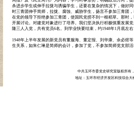
周报》及《民主周刊》为内容，学习时事形势，明确政治方向，提
杀进步学生或伸手拉拢与诱骗学生，还要在复杂的情况下，做好同
时三青团伸手简师，拉拢、腐蚀、威胁学生，扬言不参加三青团，
在党的领导下拒绝参加三青团，使国民党捞不到一根稻草。那时，
开展讨论。对建党对象进行了培养。我们坚决执行积极慎重发展党
隆三人入党，共有党员
6
名。到学业快要结束，约
1948
年
1
月底左右
1948
年上半年发展的新党员有董服海、董定报、刘华康、余必煜等
生关系，如朱仁琳是简师的会计，参加了党，不参加简师党支部活
中共玉环市委党史研究室版权所有
地址：玉环市经济开发区科技综合大楼B幢8楼 