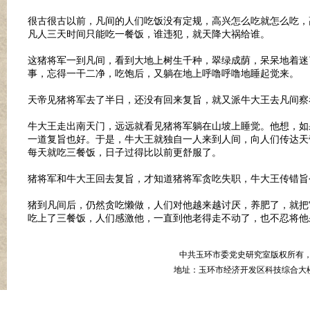
很古很古以前，凡间的人们吃饭没有定规，高兴怎么吃就怎么吃，
凡人三天时间只能吃一餐饭，谁违犯，就天降大祸给谁。
这猪将军一到凡间，看到大地上树生千种，翠绿成荫，呆呆地着迷
事，忘得一干二净，吃饱后，又躺在地上呼噜呼噜地睡起觉来。
天帝见猪将军去了半日，还没有回来复旨，就又派牛大王去凡间
牛大王走出南天门，远远就看见猪将军躺在山坡上睡觉。他想，如
一道复旨也好。于是，牛大王就独自一人来到人间，向人们传达天
每天就吃三餐饭，日子过得比以前更舒服了。
猪将军和牛大王回去复旨，才知道猪将军贪吃失职，牛大王传错
猪到凡间后，仍然贪吃懒做，人们对他越来越讨厌，养肥了，就把
吃上了三餐饭，人们感激他，一直到他老得走不动了，也不忍将他
中共玉环市委党史研究室版权所有
地址：玉环市经济开发区科技综合大楼B幢8楼 