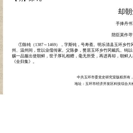
却朝
手捧丹书下
陪臣莫作寻
①陈钝（1387～1469），字斯钝，号寿斋。明乐清县玉环乡
州、温州间，世以业儒传家。父陈参，赘居玉环乡竹冈戴氏。钝以孝
赐一品服出使朝鲜，世子厚礼相赠，毫无所受，再进再却，朝鲜人
《全归集》。
中共玉环市委党史研究室版权所有
地址：玉环市经济开发区科技综合大楼B幢8楼 