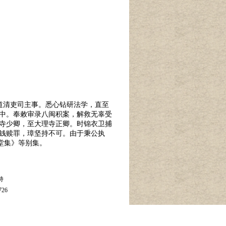
南道清吏司主事。悉心钻研法学，直至
郎中。奉敕审录八闽积案，解救无辜受
理寺少卿，至大理寺正卿。时锦衣卫捕
钱赎罪，璋坚持不可。由于秉公执
堂集》等别集。
持
26