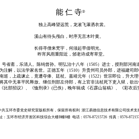
能 仁 寺
②
独上高峰望远荒，龙湫飞瀑洒衣裳。
溪山有待头颅白，时序无言木叶黄。
长得寻僧来梵宇，何须起早借明光。
昨宵风雨重阳近，邠老诗成寄草堂。
字宗献，号省斋，乐清人。陈钝曾孙。明弘治十八年（1505）进士，授刑部河
为注解，以法学家名世。正德五年（1510）升贵州司员外郎，进福建司
南巡，上疏谏止，竟遭夺俸、廷杖。嘉靖元年（1522）世宗即位，升大
将其中无辜平民释放。继任刑部左侍郎，有上官非法杖死下吏入狱，欲出
《比部招议》、《恤刑录》(已佚)，晚年辑成《石霹山翁稿》、《彩衣后
中共玉环市委党史研究室版权所有，保留所有权利 浙江易德信息技术有限公司技术支
址：玉环市经济开发区科技综合大楼B幢8楼 电话：0576-87215726 传真：0576-872157