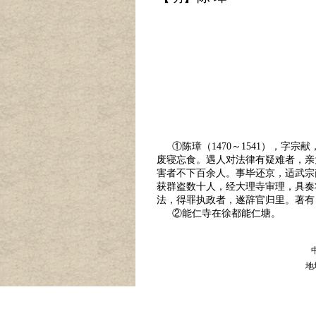
①陈璋（1470～1541），
废寝忘食。遇人对法律有疑难者，亲
害者不下百余人。事毕还京，适武宗
获群盗数十人，经大理寺审理，具奏
法，得罪执政者，遂辞官归里。著有
②能仁寺在徐都能仁塘。
地