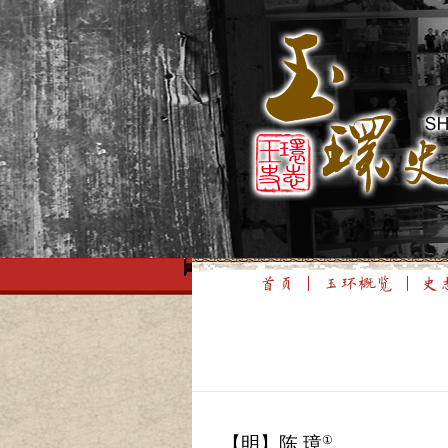
【明】陈 璋
①