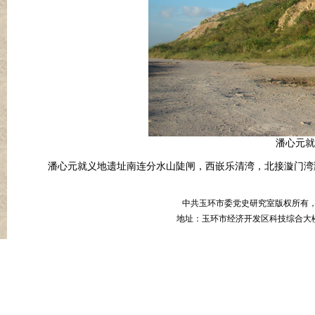
潘心元就
潘心元就义地遗址南连分水山陡闸，西嵌乐清湾，北接漩门湾
中共玉环市委党史研究室版权所有
地址：玉环市经济开发区科技综合大楼B幢8楼 