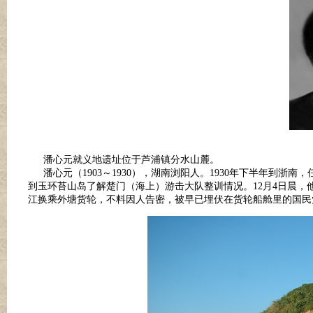
潘心元就义地遗址位于芦浦镇分水山麓。
潘心元（1903～1930），湖南浏阳人。1930年下半年到浙
到玉环苔山岛了解楚门（海上）游击大队整训情况。12月4日晨
江换乘外塘货轮，不料因人告密，被早已埋伏在货轮船舱里的国民