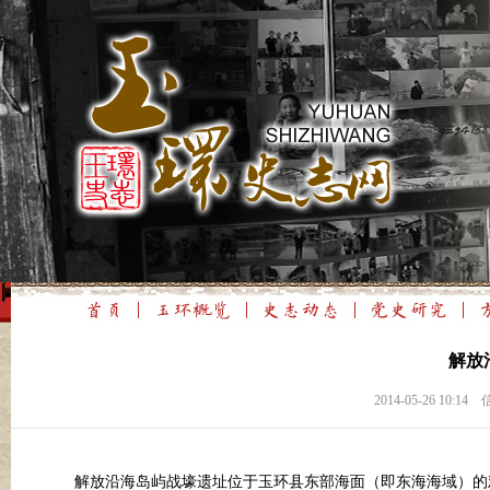
解放
2014-05-26 1
解放沿海岛屿战壕遗址位于玉环县东部海面（即东海海域）的