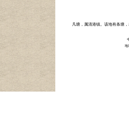
凡塘，属清港镇。该地有条塘，相
地