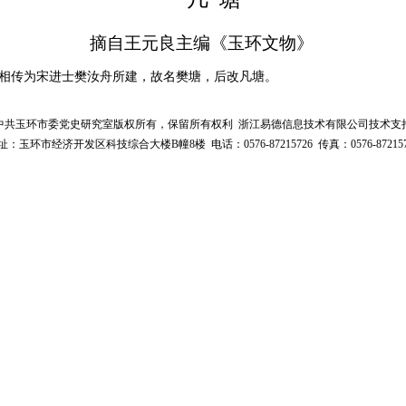
摘自王元良主编《玉环文物》
传为宋进士樊汝舟所建，故名樊塘，后改凡塘。
中共玉环市委党史研究室版权所有，保留所有权利 浙江易德信息技术有限公司技术支
址：玉环市经济开发区科技综合大楼B幢8楼 电话：0576-87215726 传真：0576-872157