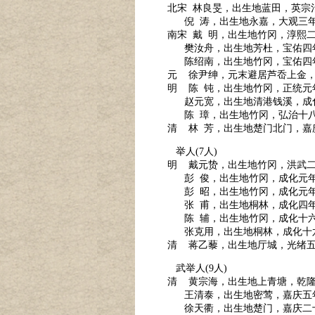
北宋 林良旻，出生地蓝田，英宗治
倪 涛，出生地永嘉，大观三年(
南宋 戴 明，出生地竹冈，淳熙二
樊汝舟，出生地芳杜，宝佑四年
陈绍南，出生地竹冈，宝佑四年
元 徐尹绅，元末避居芦岙上金
明 陈 钝，出生地竹冈，正统元年
赵元宽，出生地清港钱溪，成化
陈 璋，出生地竹冈，弘治十八
清
林 芳，出生地楚门北门，嘉
举人
(7人)
明 戴元贽，出生地竹冈，洪武二十
彭 俊，出生地竹冈，成化元年
彭 昭，出生地竹冈，成化元年
张 甫，出生地桐林，成化四年
陈 辅，出生地竹冈，成化十六
张克用，出生地桐林，成化十六
清 蒋乙藜，出生地厅城，光绪五年
武举人
(9人)
清
黄宗海，出生地上青塘，乾隆
王清泰，出生地密莺，嘉庆五年(
徐天衢，出生地楚门，嘉庆二十