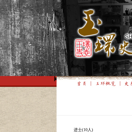
进士
(10人)