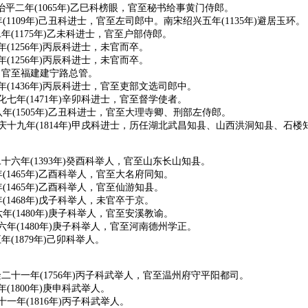
平二年(1065年)乙巳科榜眼，官至秘书给事黄门侍郎。
1109年)己丑科进士，官至左司郎中。南宋绍兴五年(1135年)避居玉环。
年(1175年)乙未科进士，官至户部侍郎。
(1256年)丙辰科进士，未官而卒。
(1256年)丙辰科进士，未官而卒。
，官至福建建宁路总管。
(1436年)丙辰科进士，官至吏部文选司郎中。
七年(1471年)辛卯科进士，官至督学使者。
年(1505年)乙丑科进士，官至大理寺卿、刑部左侍郎。
庆十九年(1814年)甲戌科进士，历任湖北武昌知县、山西洪洞知县、石楼
六年(1393年)癸酉科举人，官至山东长山知县。
(1465年)乙酉科举人，官至大名府同知。
(1465年)乙酉科举人，官至仙游知县。
(1468年)戊子科举人，未官卒于京。
年(1480年)庚子科举人，官至安溪教谕。
年(1480年)庚子科举人，官至河南德州学正。
(1879年)己卯科举人。
二十一年(1756年)丙子科武举人，官至温州府守平阳都司。
1800年)庚申科武举人。
一年(1816年)丙子科武举人。