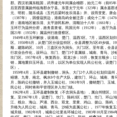
郡。西汉初属东瓯国，武帝建元年间属会稽郡，始元二年（前85年
后至西晋属扬州临海郡永宁县。东晋太宁元年（323年）属永嘉郡
元、明初，随乐成县（五代后梁时改乐清县）并、设而变更。唐会
（1387年），因倭寇扰边，港南岛屿全被迁弃；成化十二年（14
府；港南地区被乐清、太平游民私种。清顺治十八年（1661年），
玉环厅为温州分府，政务直隶省。民国元年（1912年），改厅为县
国21年（1932年）属温州行政督察区。
1949年4月玉环解放，设港南、楚门、温西3区。7月，温西区划
区。1950年6月，从楚门区分设盐特区，全县调整为5区49乡镇。
顺，建陈屿区。10月，三盘区分为洞头、大门2区。至年底，全县设7区
行农业合作化，设环山、坎门、楚门3个直属镇，城南、青马、沙鳝
坎门区。1957年4月，恢复西台、双龙2乡；10月，恢复古顺乡；1
销，属地重归玉环县。11月，以区为单位实现人民公社化，设楚门
区）。
1959年4月，玉环县建制撤销，洞头、大门2个人民公社划归温
鳝塘、九青、南北、枫水8个生产大队，建坎门、环山、城南、青马
月，陈屿公社撤销，并入玉城公社。1961年9月，撤销楚门、玉
民公社，同时将和平管理区并入坎门镇。
1962年4月，玉环县建制恢复（不含洞头县地），属台州辖区。
复。至1967年1月，设楚门、坎门、陈屿3区，楚门、坎门、环
江、栈台、海山、芦浦、西台、双龙、里黄、鸡山、披山、陈屿、
升格为人民公社，城南、青马、沙鳝为直属公社）。1977年恢复玉
城关镇。1982年8月，城南公社更名环城公社。1983年10月至1