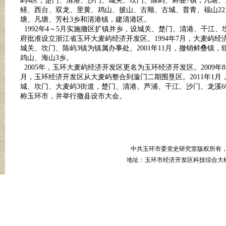
屿4区，楚门、清港、沙门、城关、坎门、陈屿、鲜叠7镇，凡塘
鳝、西台、双龙、里黄、鸡山、披山、古顺、古城、普青、福山22乡
塘、凡塘、芳杜3乡和清港镇，建清港区。
1992年4
～
5月实施撤区扩镇并乡，设城关、楚门、清港、干江、坎
府批准设立浙江省玉环大麦屿经济开发区。1994年7月，大麦屿经
城关、坎门、陈屿3镇为镇属办事处。2001年11月，撤销鲜叠
鸡山、海山3乡。
2005年，玉环大麦屿经济开发区更名为玉环经济开发区。2009年
月，玉环经济开发区从大麦屿整合到漩门二期围垦区。2011年1月
城、坎门、大麦屿3街道，楚门、清港、芦浦、干江、沙门、龙溪6
称玉环市，并举行撤县设市大会。
中共玉环市委党史研究室版权所有
地址：玉环市经济开发区科技综合大楼B幢8楼 