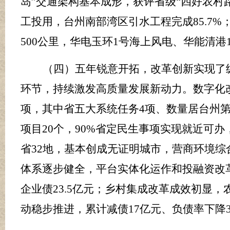
岛”交通架构基本成
形
，获评省级
“四好农村
工投用，台州南部湾区引水工程完成
85.7%
500
公里，华电玉环
1
号海上风电、华能清港
（四）五年锐意开拓，改革创新实现了
环节，持续激发高质量发展新动力。数字化
项，其中省五大系统任务
4
项、数量居台州
项目
20
个，
90%
省定民生事项实现就近可办
省
32
地，基本创成无证明城市，营商环境综
体系逐步健全，平台实体化运作和投融资改
企业债
23.5
亿元；乡村集成改革成效初显，
动稳步推进，累计减债
17
亿元、负债率下降