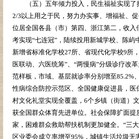
（五）五年倾力投入，民生福祉实现了
2/3
以上
用之于民，努力办实事、增福祉、促
位居全国各县（市）第四、浙江第二，收入
考实现“七连冠”，
陆续投用新城学校、陈屿
新增省标准化
学校
27
所、省现代化学校
9
所
医联动、六医统筹”
、
“两慢病”分级诊疗改
范样板，市域、基层就诊率
分别
增至
85.2%
性病综合防控示范区、全国健康促进县，医
村文化礼堂实现全覆盖，
6
个乡镇（街道）
获全国群众体育先进单位。社会保障扩面提
家，困难群众救助帮扶机制更加健全。
“三
区业委会成立率增至
95%
，城镇生活垃圾无