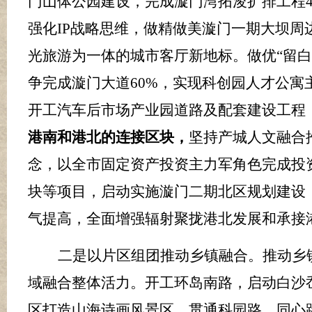
门山体公园建设，完成漩门湾拓浚扩排工程
强化
IP
战略思维，做精做美漩门一期大坝周
光旅游为一体的城市客厅新地标。做优
“留
争完成漩门大道
60
%
，实现科创园人才公寓
开工
汽车后市场产业园道路及配套建设工程
港南和港北的连接区块，
坚持产城人文融合
念，以全市固定资产投资主力军角色完成投
块等项目，启动实施漩门二期北区规划建设
气提高，全面增强辐射聚拢港北发展和承接
二是以片区组团推动乡镇融合
。
推动乡
域融合整体活力。开工环岛南路，启动白沙
区打造山海诗画风景区。贯通科园路、同心