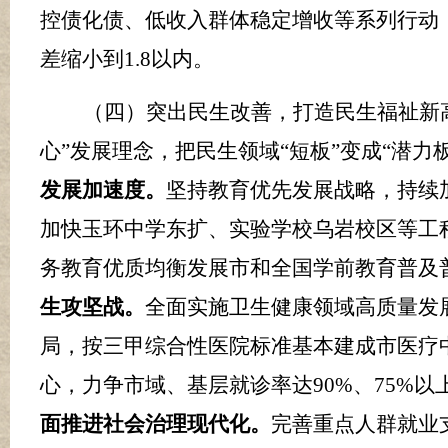
控债化债、低收入群体稳定增收等系列行动
差缩小到
1.8
以内。
（四）突出民生改善，打造民生福祉新
心”发展理念，把民生领域“短板”变成“潜力
发展加速度。
坚持教育优先发展战略，持续
加快玉环中学东扩、实验学校乌岩校区等工
务教育
优质均衡发展市和全国学前教育普及
生攻坚战
。
全面实施卫生健康领域高质量发
局，
按三甲综合性医院标准基本建成市医疗
心，力争市域、基层就诊率达
90%
、
75
%
以
面推进社会治理现代化。
完善重点人群就业