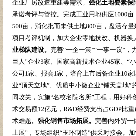
企业厂房改造重建等需求。
强化土地要素保
承诺考评与管控。完成工业用地供应
10
00
亩
500
亩，消化批而未供土地
800
亩，盘活存量
项目考评机制，加大企业零地技改、机器换
业梯队建设。
完善
“一企一策”“一事一议”
巨人”企业
3
家、国家高新技术企业
45
家
、
“
公司
1
家、报会
1
家，培育上市后备企业
10
家
业
“顶天立地”、优质中小微企业“铺天盖地
同攻关，实施
“名校名院名所”工程，用好
术交易额
12
亿元，
R&D
经费支出占
GDP
比重
术难题。
强化销售市场拓展。
完善内外贸一
上展”，专场组织“玉环制造”供采对接会。