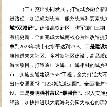
（三）突出协同发展，打造城乡融合新
进路径，加强规划统筹、服务统筹和要素统
城
“双城记”。
建设高铁新区、进军漩门三期
有机更新，全面完成大城南核心片区改造提
争到
2026
年城市化水平达到
73
%
。
二是建设
准推进未来社区、乡村新社区建设，高品质
游大项目，打造通山达海、山海相融的城乡
市；实施交通建设
“
555
”工程，全力打通大环
出行交通圈
”和“
123
物流送达圈
”。全面推进
设。
三是奏响强村富民
“最强音”。
深入实施
经验，加快推进以大鹿海岛公园为核心的滨