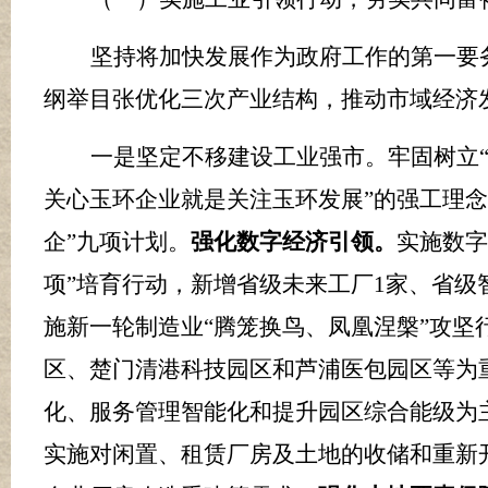
坚持将加快发展作为政府工作的第一要
纲举目张优化三次产业结构，推动市域经济
一是坚定不移建设工业强市。
牢固树立
关心玉环企业就是关注玉环发展
”
的强工理念
企
”
九项计划。
强化数字经济引领。
实施数字
项”培育行动，新增省级未来工厂
1
家、省级
施新一轮制造业
“腾笼换鸟、凤凰涅槃”攻
区、
楚门清港科技园区和芦浦医包园区等为
化、服务管理智能化和提升园区综合能级为
实施对闲置、租赁厂房及土地的收储和重新