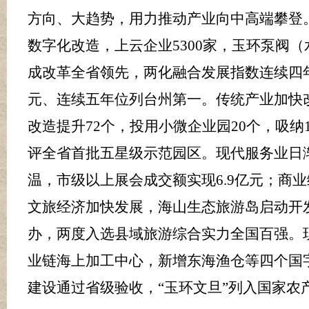
方向、大趋势，用力推动产业向中高端攀登
数字化改造，上云企业
5300
家，玉环泵阀（
成改革全省领先，两化融合发展指数连续四
元、连续五年位列台州第一。传统产业加快改
改造提升
72
个，
投用小微
企业园
20
个，吸纳
评全省首批五星级示范园区。现代服务业日
温，市级以上展会成交额实现
6.9
亿元；商业
文旅经济加快发展，海山生态旅游岛启动开
办，两度入选县域旅游综合实力全国百强。
业链海上加工中心，新增东海渔仓等四个国
建设通过省级验收，
“玉环文旦”列入国家农