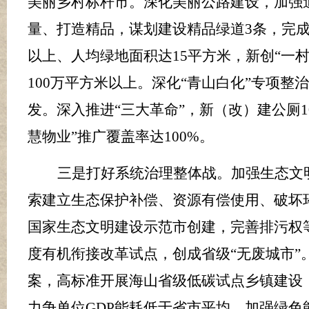
美丽乡村标杆市。深化美丽公路建设，加强
量、打造精品，谋划建设精品绿道
3
条，完
以上、人均绿地面积达
15
平方米，新创
“一
100
万平方米以上。深化
“青山白化”专项整
发。深入推进
“三大革命”，新（改）建公厕
1
慧物业”推广覆盖率达
100%
。
三是打好系统治理整体战
。
加强生态文
索建立生态保护补偿、资源有偿使用、破坏
国家生态文明建设示范市创建，
完善
排污权
度有机衔接改革试点，创成省级
“无废城市
案，高标准开展海山省级低碳试点乡镇建设
力争单位
GDP
能耗低于省市平均。加强绿色