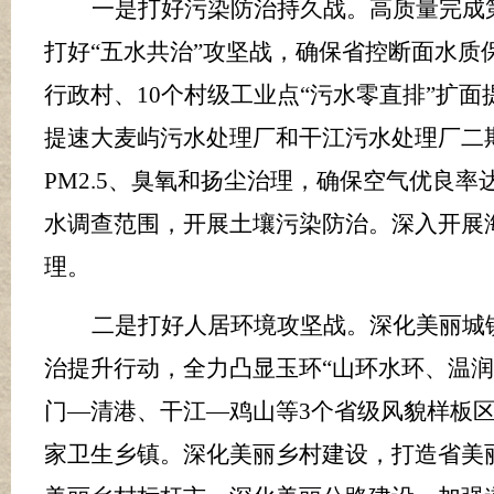
一是打好污染防治持久战
。
高质量完成
打好
“五水共治”攻坚战，确保省控断面水质
行政村、
10
个村级工业点
“污水零直排”扩
提速大麦屿污水处理厂和干江污水处理厂二
PM2.5
、臭氧和扬尘治理，确保空气优良率
水调查范围，开展土壤污染防治。深入开展
理。
二是打好人居环境攻坚战
。
深化美丽城
治提升行动，全力凸显玉环
“山环水环、温
门
—
清港、干江
—
鸡山等
3
个省级风貌样板
家卫生乡镇。深化美丽乡村建设，打造省美