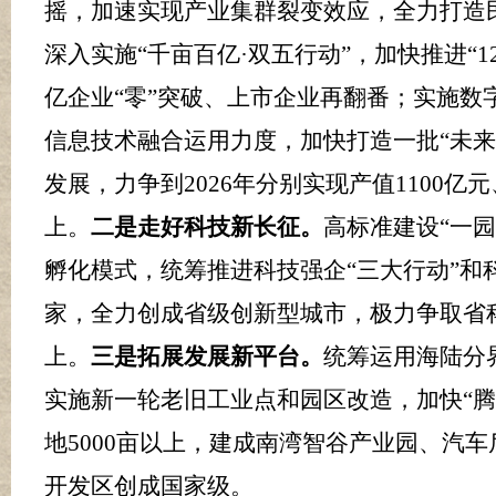
摇，加速实现产业集群裂变效应，全力打造
深入实施
“千亩百亿
·
双五行动
”，
加快推进
“
1
亿企业
“零”突破
、
上市企业
再
翻番；
实施数
信息技术融合运用力度，加快打造一批
“未
发展，力争到
2026
年分别实现产值
1100
亿元
上
。
二是走好科技新长征。
高标准建设
“一
孵化模式，
统筹推进科技强企
“三大行动”和
家，全力创成省级创新型城市，
极力争取省
上。
三是拓展发展新平台。
统筹运用海陆分
实施新一轮老旧工业点和园区改造，加快“
地
5000
亩以上，建成南湾智谷产业园、汽车
开发区创成国家级
。