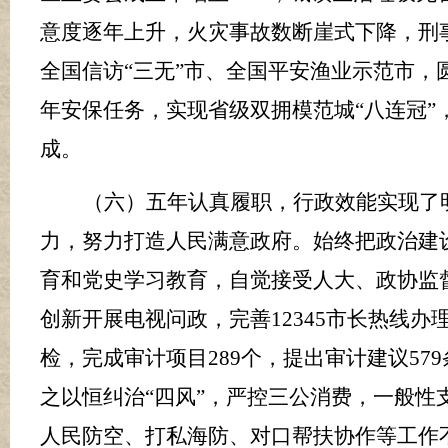
意度逐年上升，
火灾事故数断崖式下降，刑
全国信访
“三无”市、全国平安渔业示范市，
年安保任务，实现省级双拥模范城
“八连冠
成。
（六）五年认真履职，行政效能实现了
力，努力打造人民满意政府。始终把政治建
育和党史学习教育，自觉接受人大、政协监
创新开展电视问政，完善
12345
市长热线办
检，完成审计项目
289
个，提出审计建议
579
之以恒纠治
“四风”，严控三公消费，一般性
人民防空、打私海防、
对口帮扶协作
等工作