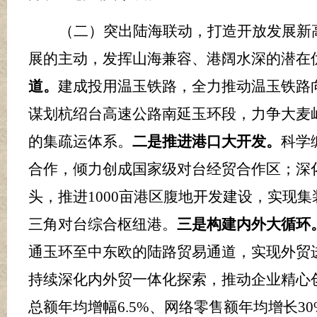
（二）突出陆海联动，打造开放发展新
展的主动，发挥
山海兼容、港阔水深的潜在
道。
建成投用温玉铁路，
全力推动温玉铁路
谋划杭绍台高速公路南延玉环段，
力争大麦
的集疏运体系。
二是推进港口大开发。
科学
合作，倾力创成国家级对台经贸合作区；深
头，推进
1000
亩港区腹地开发建设，实现集
三角对台综合枢纽港。
三是构建内外大循环
通玉环至中东欧的陆路贸易通道，实现外贸
持续深化内外贸一体化探索，推动企业精心
总额年均增幅
6.5%
、网络零售额年均增长
30