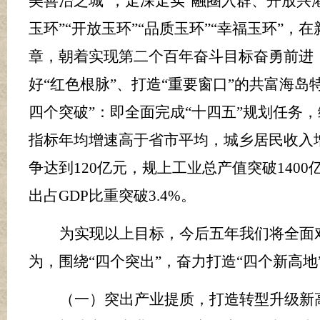
美善治之城”，走深走实“融圈入群、开放兴
玉环”“开放玉环”“品质玉环”“幸福玉环”
章，朝着实现第二个百年奋斗目标奋勇前进
好“红色根脉”、打造“重要窗口”的共富海岛
四个突破”：即
全面完成
“十四五”规划任务
指标年均增速高于省市平均，城乡居民收入
争达到
120
亿元，规上工业总产值突破
1400
出占
GDP
比重突破
3.4%
。
为实现以上目标，今后五年我们将全面
为，围绕“四个突出”，奋力打造“四个新高地
（一）突出产业提质，打造转型升级新