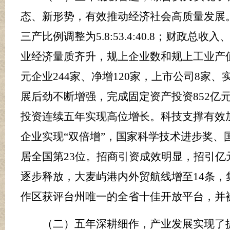
态、新形势，有效推动经济社会高质量发展
三产比例调整为
5.8
:
53.4
:
40.8
；财政总收入
业经济量质齐升，规上企业数和规上工业产值
元企业
24
4
家、净增
120
家，上市公司
8
家、
展后劲不断增强，
完成固定资产投资
852
亿
投资连续
五
年实现高位增长
。科技支撑有效
企业实现
“双倍增”，
国家科学技术进步奖、
居全国第
23
位。招商引资成效明显，
招引亿
逐步释放，大麦屿港内外贸航线增至
14
条，
作区获评台州唯一的全省十佳开放平台，并
（二）五年深耕细作，产业发展实现了