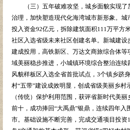
（三）五年破难攻坚，城乡面貌实现了
治理，
加快塑造现代化海湾城市
新形象。城
投入资金
92
亿元，拆除建筑面积
111
万平方
社区入选省级未来社区创建名单。
新城建设
建成投用
，高铁新区、万达文商旅综合体等
域美丽稳步推进，小城镇环境综合整治连续
风貌样板区入选全省首批试点，
3
个镇乡跻
村
“五带”建设成效明显，创成省级美丽乡村
（传统）保护利用范围，获评省新时代美丽
前十，成功捧回
“大禹鼎”银鼎，连续四年
市。基础设施不断完善，完成交通项目投资