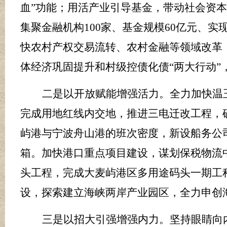
血”功能；用活产业引导基金，带动社会资
集聚金融机构
100
家、基金规模
60
亿元、实
快农村产权交易流转、农村金融等领域改革
体经济巩固提升和村级控债化债
“两大行动”
二是以开放赋能增强活力
。
全力加快温
完成用地红线内交地，推进三电迁改工程，
屿港与宁
波舟山港的班次密度，新设船务公
箱。加快港口重点项目建设，谋划保税物流
头工程，完成大麦屿港区多用途码头一期工
设，探索建立海峡两岸产业园区，全力申创
三是以招大引强增强内力
。
坚持眼睛向