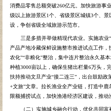
消费品零售总额突破
260
亿元。加快旅游事
级以上旅游景区
1
个、省级景区城镇
3
个、景
设，
争创
省级全域旅游示范市。
三是多措并举做精现代农业。
实施农业
产品产地冷藏保鲜设施整市推进试点工作，扶
农化”“非粮化”整治，集中连片整治永久基
种植
3000
亩以上，确保生猪出栏量
6
万头，
扶持推动文旦产业“接二连三”，出台鼓励政
+
文旅
”文章。拉长渔业全产业链，打造中鹿
限额捕捞试点，加快渔港经济区建设，推动
（二）实施城乡融合行动，优化共同富