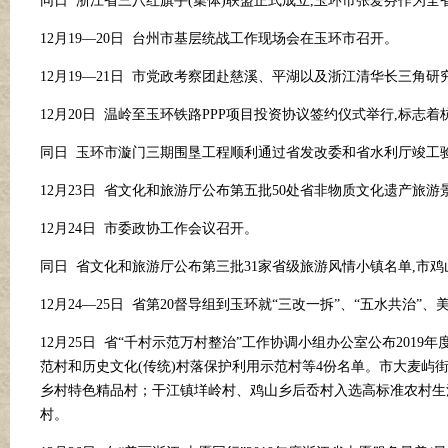
同日
浙江省三八红旗手
(集体)联盟正式成立,玉环市张爱芬作为
12月19—20日 台州市基层统战工作现场会在玉环市召开。
12月19—21日 市党政考察团赴慈溪、平湖以及浙江清华长三角
12月20日 温岭至玉环铁路PPP项目投资协议签约仪式举行,标
同日
玉环市漩门三期围垦工程顺利通过省发改委和省水利厅竣工
12月23日 省文化和旅游厅公布第五批50处省非物质文化遗产旅
12月24日 市委政协工作会议召开。
同日
省文化和旅游厅公布第三批
31家省级旅游风情小镇名单,市鸡
12月24—25日 省第20督导组到玉环就“三改一拆”、“五水共
12月25日 省“千村示范万村整治”工作协调小组办公室公布20
范村和历史文化(传统)村落保护利用示范村等4份名单。市大麦屿
乡村特色精品村；干江镇垟岭村、鸡山乡后岙村入选高标准农村生
村。