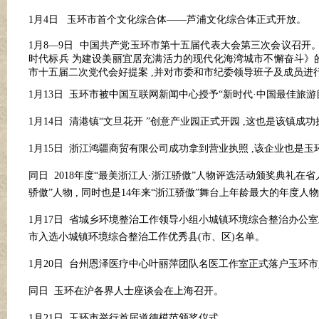
1月4日 玉环市首个文化综合体——芦浦文化综合体正式开放。
1月8—9日 中国共产党玉环市第十五届代表大会第三次会议召开
时代标兵 为建设美丽宜居充满活力的现代化海湾城市不懈奋斗》的报
市十五届二次党代会好提案 ,并对市委和市纪委领导班子及成员进
1月13日 玉环市被中国互联网新闻中心授予“新时代
·
中国最佳旅游
1月14日 清港镇“文旦花开 ”创意产业园正式开园 ,这也是该镇
1月15日 浙江鸿疆商贸有限公司成功拿到营业执照 ,该企业也是
同日
2018年度“最美浙江人
·
浙江骄傲
”人物评选活动颁奖典礼在省
骄傲”人物 , 同时也是14年来“浙江骄傲”舞台上年龄最大的年度人
1月17日 省城乡环境整治工作领导小组小城镇环境综合整治办公室
市入选小城镇环境综合整治工作优秀县(市、区)名单。
1月20日 台州恩泽医疗中心叶丽萍团队名医工作室正式落户玉环
同日
玉环在沪各界人士座谈会在上海召开。
1月21日 玉环市举行首届道德模范颁奖仪式。