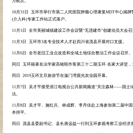
万航次。
10月31日 玉环市举行市第二人民医院肿瘤心理康复MDT中心揭
(介入科)专家工作站正式落户。
11月1日 全市美丽城镇建设工作会议暨“无违建市”创建动员大会召
11月3日 玉环市3名专业技术人才赴四川省茂县开展对口支援。
11月6日 全市老旧工业点改造和全域土地综合整治工作会议召开。
同日
玉环籍著名法学家高铭暄作客第三十二期玉环
·
名家大讲堂，
同日
2019玉环文旦旅游节在漩门湾观光农业园开幕。
11月7日 吴才平接受浙江电视台公共新闻频道“关注森林——国土
法。
11月8日 吴才平、施红兵、林成辉、李丹佳赴上海参加第二届中国
本持平。
同日
茂县县委副书记、县长唐远益一行到玉环参观考察工业经济