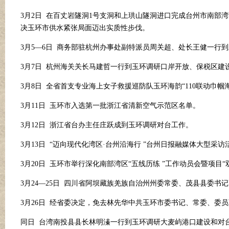
3月2日 在百丈岩隧洞1号支洞和上珙山隧洞进口完成台州市南部
决玉环市供水紧张局面迈出实质性步伐。
3月5—6日 商务部驻杭州办事处副特派员周关超、处长王健一行到
3月7日 杭州海关关长马建哲一行到玉环调研口岸开放、保税区建
3月8日 全省首支专业海上女子救援巡防队玉环海韵“110联动巾帼
3月11日 玉环市入选第一批浙江省清新空气示范区名单。
3月12日 浙江省台办主任庄跃成到玉环调研对台工作。
3月13日 “迈向现代化湾区
·
台州沿海行
”台州日报融媒体大型采访
3月20日 玉环市举行深化南部湾区“五线历练 ”工作动员会暨项目
3月24—25日 四川省阿坝藏族羌族自治州州委常委、茂县县委
3月26日 经省委决定，免去林先华中共玉环市委书记、常委、委
同日
台湾南投县县长林明溱一行到玉环调研大麦屿港口建设和对