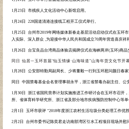
1月23日 市残疾人文化活动中心新馆启用。
1月24日 228国道清港连接线工程开工仪式举行。
1月25日 台州市2019年网络媒体新春走基层活动启动仪式在玉
入实际、深入群众 ,为迎接中华人民共和国成立70周年营造喜庆祥
1月26日 台宝良品台湾商品体验店揭牌仪式在海峡两岸(玉环)
·
同日
仙居
玉环首届
“
仙玉情缘
山海味
道
”
山海年货文化节开
—
1月28日 公安部特勤局副局长、少将董毅一行到玉环慰问颜日春
同日
中国禁毒基金会名誉理事胡永平，浙江省禁毒办副主任、公
1月30日 浙江省国民营养计划实施推进工作研讨会在玉环市召开
所、省体育科学研究所、浙江省及部分地市疾病预防控制中心等单
2月1日 玉环市获评 “2018年度浙江农村生活垃圾分类处理工作优胜
2月2日 台州市委书记陈奕君走访南部湾区引水工程项目现场并慰