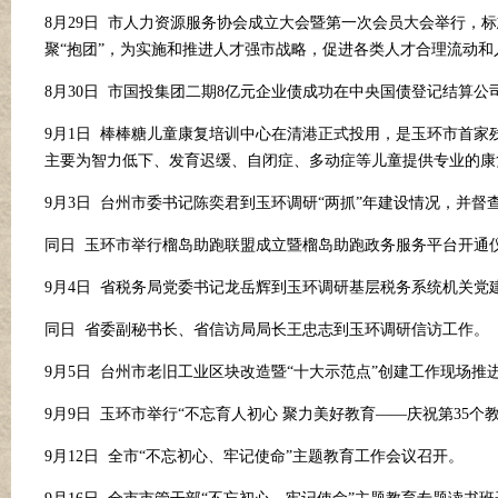
8月29日 市人力资源服务协会成立大会暨第一次会员大会举行，
聚“抱团”，为实施和推进人才强市战略，促进各类人才合理流动
8月30日 市国投集团二期8亿元企业债成功在中央国债登记结算
9月1日 棒棒糖儿童康复培训中心在清港正式投用，是玉环市首
主要为智力低下、发育迟缓、自闭症、多动症等儿童提供专业的康
9月3日 台州市委书记陈奕君到玉环调研“两抓”年建设情况，并督
同日
玉环市举行榴岛助跑联盟成立暨榴岛助跑政务服务平台开通
9月4日 省税务局党委书记龙岳辉到玉环调研基层税务系统机关党
同日
省委副秘书长、省信访局局长王忠志到玉环调研信访工作。
9月5日 台州市老旧工业区块改造暨“十大示范点”创建工作现场推
9月9日 玉环市举行“不忘育人初心 聚力美好教育——庆祝第35个
9月12日 全市“不忘初心、牢记使命”主题教育工作会议召开。