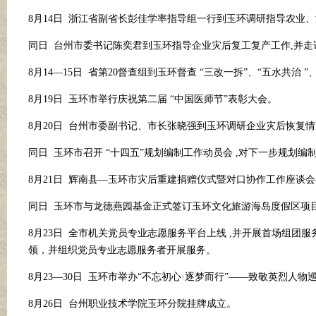
8月14日 浙江省副省长彭佳学率指导组一行到玉环调研指导农业
同日
台州市委书记陈奕君到玉环指导企业灾后复工复产工作
,并
8月14—15日 省第20督查组到玉环督查 “三改一拆”、“五水共
8月19日 玉环市举行庆祝第二届 “中国医师节”表彰大会。
8月20日 台州市委副书记、市长张晓强到玉环调研企业灾后恢复
同日
玉环市召开
“十四五”规划编制工作动员会 ,对下一步规划
8月21日 辉南县—玉环市灾后重建捐赠仪式暨对口协作工作座谈
同日
玉环市与龙德燕园基金正式签订玉环文化旅游海岛度假区项
8月23日 全市机关党员专业志愿服务平台上线 ,并开展首场组
领，并组织党员专业志愿服务者开展服务。
8月23—30日 玉环市举办“不忘初心
·
逐梦而行
”——致敬英烈人物
8月26日 台州职业技术学院玉环分院挂牌成立。