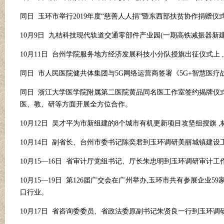
同日
玉环市举行
2019年度“慈善人人捐”暨东西部扶贫协作捐赠仪
10月9日 九桔科技现代轨道交通零部件产业园(一期高铁减振器新
10月11日 台州学院服务地方经济发展科技小分队授旗出征仪式上
同日
市人民医院健共体集团与
5G网络运营商签署《5G+智慧医疗
同日
浙江大学医学院附属第二医院黄品同名医工作室签约揭牌仪
医、教、研等方面开展全方位合作。
10月12日 吴才平为市新组建的8个城市有机更新项目攻坚组授旗
10月14日 副省长、台州市委书记陈奕君到玉环调研美丽城镇建设
10月15—16日 省审计厅党组书记、厅长朱忠明到玉环调研审计
10月15—19日 第126届广交会在广州举办,玉环市共有参展企业5
口行业。
10月17日 省咨询委委员、省政法委原副书记朱贤良一行到玉环