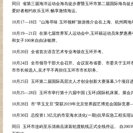
同日
省第三届海洋运动会海岛徒步赛暨玉环市第二届国际海岛徒
爱好者相约欢乐玉环,畅享激情海运。
10月17—18日 “山海寻味
·
玉环领鲜
”旅游推介会在上海、杭州两地
10月19—21日 在第七届世界军人运动会中,玉环籍运动员朱梦惠勇
和女子100米自由泳银牌。
10月20日 全省首次语言艺术专业考级在玉环开考。
10月24日 全市领导干部大会召开。会议宣布省委、市委关于玉
市市长候选人,吴才平不再担任玉环市市长职务。
10月25日 玉环第二届国际高层次人才创业创新大赛落幕,5个项目进
10月25—28日 玉环市举行第十六届中国 (玉环)国际机床展。展会
10月28日 市“早玉文旦”荣获2019年北京世界园艺博览会国际竞
10月30日 总投资1.3亿元的市亚海水淡化(一期)抗旱应急工程实
同日
玉环市连屿至乐清南岳滚装轮渡航线正式全线停运。
自
20