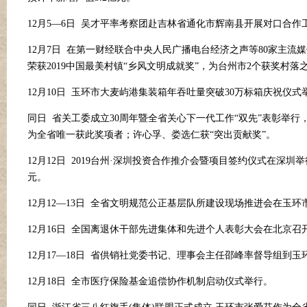
12月5—6日 吴才平率考察团赴吉林省通化市辉南县开展对口合作
12月7日 在第一财经联合中央人民广播电台经济之声等80家主流
荣获2019中国最美村镇“乡风文明成就奖”，为台州市2个获奖村落
12月10日 玉环市大麦屿港集装箱年吞吐量突破30万标箱庆祝仪式
同日
省关工委成立
30周年暨全省关心下一代工作“双先”表彰举
为全省唯一获此奖项者；许心孚、娄选仁获“突出贡献奖”。
12月12日 2019台州
·
深圳投资合作推介会暨项目签约仪式在深圳举
元。
12月12—13日 全省文明规范公正基层队所建设现场推进会在玉环
12月16日 全国离退休干部先进集体和先进个人表彰大会在北京
12月17—18日 省供销社党委书记、理事会主任邵峰率督导组到玉
12月18日 全市医疗保险基金追偿协作机制启动仪式举行。