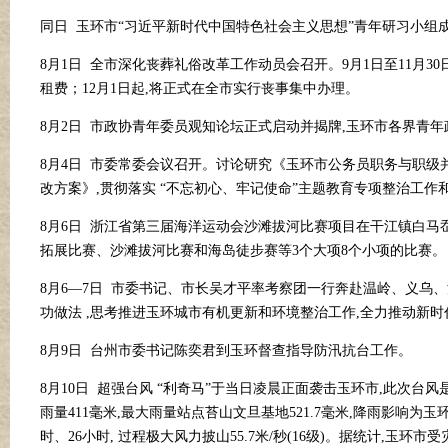
同日
玉环市
“习近平新时代中国特色社会主义思想”青年研习小组
8月1日 全市深化丧葬礼俗改革工作动员会召开。9月1日至11月3
租费；12月1日起,将正式在全市实行丧事集中办理。
8月2日 市政协青年委员观知论坛正式启动并揭牌,玉环市各界青年
8月4日 市委常委会议召开。讨论研究《玉环市公务员职务与职
改方案》,贯彻落实 “不忘初心、牢记使命”主题教育专项整治工作
8月6日 浙江省第三届海洋运动会沙滩拔河比赛项目在干江镇白马
拓展比赛、沙滩拔河比赛和海岛徒步赛等3个大项8个小项的比赛。
8月6—7日 市委书记、市长吴才平率考察团一行奔赴温岭、义乌
功做法 ,思考推进玉环城市有机更新和环境整治工作,全力推动新
8月9日 台州市委书记陈奕君到玉环督查指导防汛抗台工作。
8月10日 超强台风 “利奇马”于当日凌晨正面袭击玉环市,此次台风
雨量411毫米,最大雨量站点苔山文旦基地521.7毫米,降雨影响为
时、26小时, 过程极大风力披山55.7米/秒(16级)。据统计,玉环市受灾