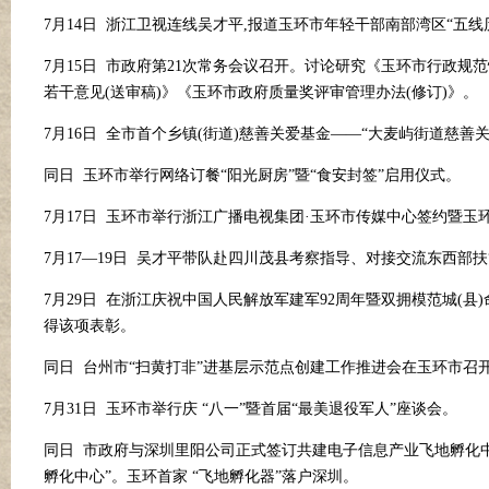
7月14日 浙江卫视连线吴才平,报道玉环市年轻干部南部湾区“五线
7月15日 市政府第21次常务会议召开。讨论研究《玉环市行政规
若干意见(送审稿)》《玉环市政府质量奖评审管理办法(修订)》。
7月16日 全市首个乡镇(街道)慈善关爱基金——“大麦屿街道慈
同日
玉环市举行网络订餐
“阳光厨房”暨“食安封签”启用仪式。
7月17日 玉环市举行浙江广播电视集团
·
玉环市传媒中心签约暨玉
7月17—19日 吴才平带队赴四川茂县考察指导、对接交流东西部
7月29日 在浙江庆祝中国人民解放军建军92周年暨双拥模范城(
得该项表彰。
同日
台州市
“扫黄打非”进基层示范点创建工作推进会在玉环市召
7月31日 玉环市举行庆 “八一”暨首届“最美退役军人”座谈会。
同日
市政府与深圳里阳公司正式签订共建电子信息产业飞地孵化
孵化中心”。玉环首家 “飞地孵化器”落户深圳。