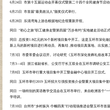
6月24日 市第十五届运动会开幕仪式暨第二十四个全民健身节启
6月25日 市首届“最美政法人”颁奖仪式举行。
6月28日 乐清湾海上游击根据地纪念馆重新开馆。
同日
“初心之旅”职工健身走暨第四届“万步有约”实地健走活动正式
同日
总投资
1.8亿元的36个新村项目集中开工。这是玉环市深化做
新上马的新村项目进行再动员、再集结 ,推动项目真落地、出实效,
7月3日 市委常委会议召开。讨论研究《玉环市深化丧葬礼俗改
7月3—4日
浙江省副省长、公安厅厅长王双全在玉环市调研公安工
7月8日 玉环市举行重大项目集中开工暨金融中心项目开工仪式。
同日
玉环市举行
2019
·
玉环招大引强投资推介会暨重大项目集中签
同日
一场特别的英语教学交流会在玉环市举行。来自欧洲首个
“
学培训。
7月10日 台州市“乡村振兴
·
巾帼四美
”行动现场推进会暨玉环市首届