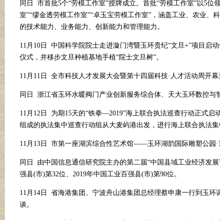
同日
市首批
5个“劳模工作室”授牌成立。首批“劳模工作室”以5位
室”“缪金透劳模工作室”“卓玉宝劳模工作室”，涵盖工业、农业、
的技术能力、业务能力、创新能力和管理能力。
11月10日 中国科学院院士走进漩门湾暨玉环贵纪“文旦+”项
仪式，并移步文旦种植基地手植“院士文旦树”。
11月11日 全市科技人才发展大会暨第十四届科技
·
人才活动周开幕
同日
浙江省玉环水暖阀门产业创新服务综合体、天大玉环数控与
11月12日 为期15天的“铁拳—2019”海上联合执法巡查行动
组成的执法集中巡查行动组从大麦屿港出发，进行海上联合执法集
11月13日 市第一座湖滨综合性艺术馆——玉环湖韵国际雕塑公园
·
同日
由中国信息通信研究院主办的第二届
“中国县域工业经济发展论
强县(市)第32位、2019年中国工业百强县(市)第90位。
11月14日 省海港集团、宁波舟山港集团总经理蔡申康一行到玉
谈。