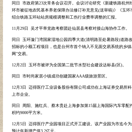
同日
市政府第
23次常务会议召开。会议讨论研究《新建铁路杭州
环市被征地农民基本养老保障办法修订补充意见(送审稿)》《玉环
绍台铁路玉环站站房规模调整和工伤行业费率调整的汇报。
11月29日 吴才平率党政考察团赴仙居县考察对接山海协作工作。
同日
玉环漩门湾国家湿地公园四季大道
(清明路至处暑路段)道路
招标的小额工程项目，也是台州市首个纳入不见面交易系统的乡镇
网”交易。
12月2日 玉环市被评为全国第二批节水型社会建设达标县(区)。
同日
市时尚家居小镇成功创建国家
AAA级旅游景区。
12月3日 迈得医疗工业设备股份有限公司成功在上海证券交易所科
上市企业。
同日
周阳、施红兵、蔡木贵赴上海参加第
15届上海国际汽车零配
积约9000平方米。
12月5日 迈得医疗产业园项目正式开工建设。该产业园为市迄今为
预计年新增产值3.2亿元。