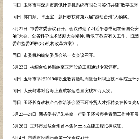
同日
玉环市与深圳市腾讯计算机系统有限公司签订共建
“数字玉
同日
郭口顺、卓玉宝、颜日春获评第八届
“感动台州”人物奖。
5月21日 市委常委会议召开。会议传达了习近平总书记在全国公
治”大会、全省科学技术奖励大会精神, 听取了教育有关工作、扫黑
委市监委派驻(出)机构改革方案》。
同日
市委机构编制委员会第一次会议召开。
5月23日 杭绍台铁路温岭至玉环段施工图通过专家评审。
同日
玉环市举行
2019年职业教育活动周暨台州职业技术学院玉环
同日
大麦屿港对台海上直航客运总量突破
20万人次。
同日
玉环长春政校企合作洽谈会暨玉环外贸人才招聘会在长春光
5月23—24日 团省委书记朱林森一行到玉环考察共青团工作并开展
5月28日 玉环市发放台州首本集体土地在建工程抵押权证。
6月4日 市委财经委员会第一次会议召开。