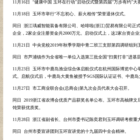
11月16日 “健康中国 玉环在行动”启动仪式暨第四届“万步有约”
11月18日 玉环市举行“不忘初心、薪火相传”荣誉退休仪式。
同日
浙江瑀威智能装备有限公司、哈啡啦
(浙江)贸易有限公司正
企业，
2家企业注册资金共2000万元。启动仪式上，这2家台资企业
11月21日 中央党校2019年秋季学期中青二班三支部第四调研组
同日
市芦浦镇作为全省唯一单位入选第三批全国
“扫黄打非”进基
11月23日 玉环市中鹿岛渔业综合体启航仪式在杭州国际博览中
式。启航仪式后，中鹿岛大黄鱼被授予SGS国际认证证书、中鹿
11月27日 市工商业联合会(总商会)第九次会员代表大会召开。
同日
2019浙江省农博会优质产品获奖名单公布。玉环市高柚牌
饨荣获优质奖。
11月28日 浙江省副省长、台州市委书记陈奕君到玉环调研考察重
同日
台州市委宣讲团到玉环宣讲党的十九届四中全会精神。