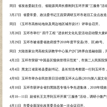
同日
省发改委副主任、省能源局局长蔡刚到玉环开展
“三服务”
3月27日 省委常委、政法委书记王昌荣调研玉环市老旧工业点改
同日
《玉环市高铁站地块及周边地区城市设计》评审会召开。
3月28日 玉环市举行“ 四千工程 ”进农村文化礼堂活动启动暨大
3月29日 玉环市被省委省政府授予2018年度平安县(市、区)称号。
同日
大陆首家台湾高校实训教学中心落户沙门跨界自造融创园，
4月2日 玉环市荣获“中国县区慢病管理示范奖”，市第二人民医院
4月4日 黑龙江省富裕县委副书记、县长邹浩考察团一行到玉环
4月9日 玉环市举办全民饮茶日活动暨玉环火山茶(2019)第八
4月10日 玉环市获评全省扫黑除恶专项斗争先进集体，2018年绩
4月10—11日 副省长王文序到玉环开展“三服务”活动，调研小
4月11日 市委全面深化改革委员会第一次会议召开。