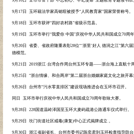
9月16日 全市市管干部“不忘初心、牢记使命”主题教育专题读书
9月17日 玉环籍法学家高铭暄被授予“人民教育家”国家荣誉称号。
9月18日 玉环市获评“四好农村路”省级示范县。
9月19日 玉环市举行“我爱你 中国”庆祝中华人民共和国成立70周
9月20日 省委、省政府隆重表彰28位“‘浙里’好人 德润之江
德模范。
9月21日 2019浙江
·
台湾合作周台州玉环专题
——浙台海上直航十
9月25日 “浙台情缘、和合两岸”第二届浙台婚姻家庭文化之旅开
9月26日 台州市“污水零直排区”建设现场推进会在玉环市召开。
同日
玉环市举行庆祝中华人民共和国成立
70周年歌咏大赛。
9月28日 228国道温岭泽国至玉环大麦屿疏港公路通车仪式举行。
9月29日 坎门街道社区戒毒(康复)中心正式揭牌成立 。
9月30日 浙江省副省长、台州市委书记陈奕君到玉环检查指导防