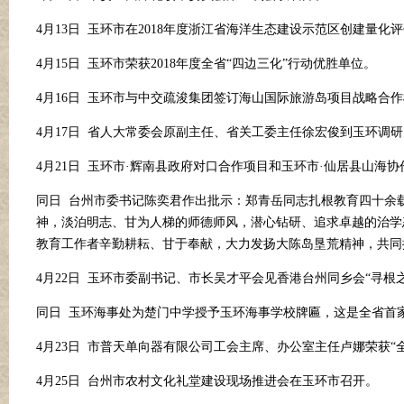
4月13日 玉环市在2018年度浙江省海洋生态建设示范区创建量化
4月15日 玉环市荣获2018年度全省“四边三化”行动优胜单位。
4月16日 玉环市与中交疏浚集团签订海山国际旅游岛项目战略合
4月17日 省人大常委会原副主任、省关工委主任徐宏俊到玉环调
4月21日 玉环市
·
辉南县政府对口合作项目和玉环市
·
仙居县山海协
同日
台州市委书记陈奕君作出批示：郑青岳同志扎根教育四十余
神，淡泊明志、甘为人梯的师德师风，潜心钻研、追求卓越的治学
教育工作者辛勤耕耘、甘于奉献，大力发扬大陈岛垦荒精神，共同
4月22日 玉环市委副书记、市长吴才平会见香港台州同乡会“寻根
同日
玉环海事处为楚门中学授予玉环海事学校牌匾，这是全省首
4月23日 市普天单向器有限公司工会主席、办公室主任卢娜荣获“
4月25日 台州市农村文化礼堂建设现场推进会在玉环市召开。