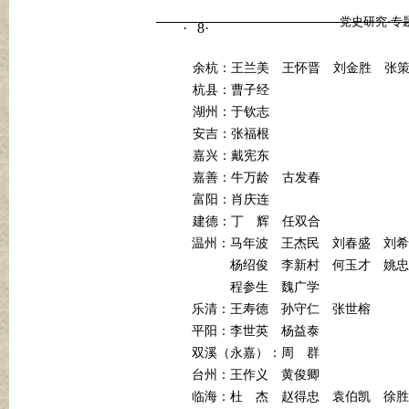
党史研究·专
8
·
·
余杭：王兰美
王怀晋
刘金胜
张
杭县：曹子经
湖州：于钦志
安吉：张福根
嘉兴：戴宪东
嘉善：牛万龄
古发春
富阳：肖庆连
建德：丁
辉
任双合
温州：马年波
王杰民
刘春盛
刘希
杨绍俊
李新村
何玉才
姚忠
程参生
魏广学
乐清：王寿德
孙守仁
张世榕
平阳：李世英
杨益泰
双溪（永嘉）：周
群
台州：王作义
黄俊卿
临海：杜
杰
赵得忠
袁伯凯
徐胜