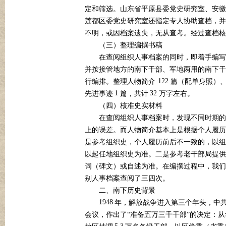
定和筛选。山东省平原县委党史研究室、安徽
莲都区委党史研究室还指定专人协助查档，并
不明，或因档案遗失，无从查考。经过查档核
（三）整理编撰书稿
在查阅组织人事档案的同时，即着手编写
并按接管地方的南下干部、军地两用的南下干
122
行编排。整理人物简介
篇（配单身照）
1
32
先进事迹
篇，共计
万字左右。
（四）核准史实材料
在查阅组织人事档案时，发现不同时期的
上的误差。而人物简介基本上是根据个人履历
是参考组织史，个人履历前后不一致的，以组
以起任地组织史为准。二是参考老干部局提供
词（碑文）或自述为准。在编撰过程中，我们
别人事档案查阅了三四次。
二、南下历史背景
1948
年，解放战争进入第三个年头，中
会议，作出了“准备五万三千干部”的决定：