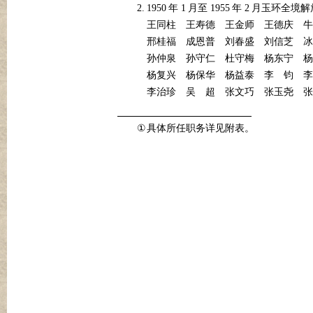
2.
1950
1
1955
2
年
月至
年
月玉环全境解
王同柱
王寿德
王金师
王德庆
牛
邢桂福
成恩普
刘春盛
刘信芝
冰
孙仲泉
孙守仁
杜守梅
杨东宁
杨
杨复兴
杨保华
杨益泰
李
钧
李
李治珍
吴
超
张文巧
张玉尧
张
①
具体所任职务详见附表。