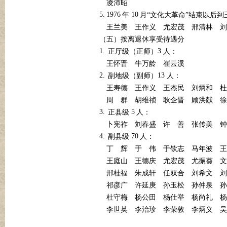
凌沛昭
5.
1976
10
年
月“文化大革命”结束以后到
王兰美
王作义
尤宏茂
邢清林
刘
（五）按离退休享受待遇分
1.
3
正厅级（正师）
人：
王怀晋
牛万龄
崔云溪
2.
13
副地级（副师）
人：
王寿德
王作义
王杰民
刘炳和
杜
周
群
胡维祯
耿企晋
顾洪献
徐
3.
5
正县级
人：
卜宪祚
刘春盛
许
善
张传美
钟
4.
70
副县级
人：
丁
辉
于
伟
于钦志
马年波
王
王庭山
王德庆
尤宏茂
尤振葵
文
邢桂福
朱成轩
任双合
刘希文
刘
祁彦广
许延庚
孙玉松
孙仲泉
孙
杜守梅
杨公田
杨仕举
杨尚礼
杨
李世英
李治珍
李荣敦
李炳义
吴