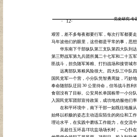
党史研究·专
12
·
·
艰苦，差不多每夜都要行军，每次行军都要走
马年波他们的眼里，这些都是平常的事，思想
华东南下干部纵队第三支队第四大队到达
第三野战军第九兵团所属二十七军和二十五军
匪战斗，担负随军筹粮、打扫战场和接管城市
远离部队筹粮风险很大。四大队三中队四
国民党军一个营，小分队凭智勇周旋，巧妙地
30
奉命随部队迂回
公里待命，但等战斗胜利
食宿没有了目标。公安局长单国栋带一小分队
入国民党军团部宣传政策，成功地劝服他们率
在和平环境中，南下干部一如既往地服从
始终以积极的姿态主动适应陌生的岗位和工作
理论水平，在实践中磨练工作能力，在交流中
吴超任玉环县垟坑盐场场长时，一心扑在