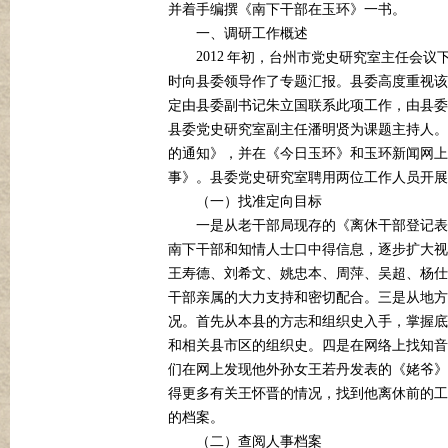
并着手编撰《南下干部在玉环》一书。
一、调研工作概述
2012
年初，台州市党史研究室主任会议下
时向县委领导作了专题汇报。县委高度重视该
定由县委副书记朱立国联系此项工作，由县委
县委党史研究室副主任潘明贤为课题主持人。
的通知》，并在《今日玉环》和玉环新闻网上
事》。县委党史研究室聘用两位工作人员开展
（一）找准定向目标
一是从老干部局现存的《离休干部登记表
南下干部和知情人士口中得信息，逐步扩大视
王寿德、刘希文、姚忠本、周萍、吴超、杨仕
干部亲属的大力支持和密切配合。三是从地方
况。首先从本县的方志和组织史入手，掌握底
和相关县市区的组织史。四是在网络上找知音
们在网上发现他外孙女王若丹发表的《姥爷》
得更多有关王怀晋的情况，找到他离休前的工
的档案。
（二）查阅人事档案