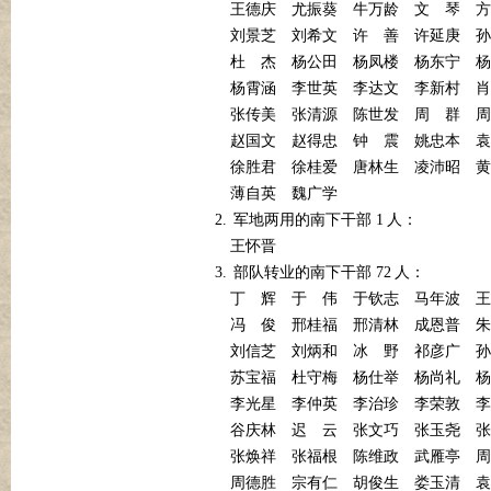
王德庆
尤振葵
牛万龄
文
琴
方
刘景芝
刘希文
许
善
许延庚
孙
杜
杰
杨公田
杨凤楼
杨东宁
杨
杨霄涵
李世英
李达文
李新村
肖
张传美
张清源
陈世发
周
群
周
赵国文
赵得忠
钟
震
姚忠本
袁
徐胜君
徐桂爱
唐林生
凌沛昭
黄
薄自英
魏广学
2.
1
军地两用的南下干部
人：
王怀晋
3.
72
部队转业的南下干部
人：
丁
辉
于
伟
于钦志
马年波
王
冯
俊
邢桂福
邢清林
成恩普
朱
刘信芝
刘炳和
冰
野
祁彦广
孙
苏宝福
杜守梅
杨仕举
杨尚礼
杨
李光星
李仲英
李治珍
李荣敦
李
谷庆林
迟
云
张文巧
张玉尧
张
张焕祥
张福根
陈维政
武雁亭
周
周德胜
宗有仁
胡俊生
娄玉清
袁