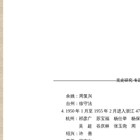
党史研究·专
余姚：周复兴
台州：徐守法
4.
1950
1
1955
2
47
年
月至
年
月进入浙江
杭州：祁彦广
苏宝福
杨仕举
杨保
吴
超
谷庆林
张玉尧
周
绍兴：许
善