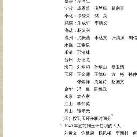
嘉善：宗有仁
宁波：成恩普
倪兰楫
翟宗喜
奉化：徐登荣
储
英
慈溪：朱成轩
李炳义
海盐：杨复兴
温州：尤振葵
李达文
张清源
刘
永强：王希泉
乐清：邢清林
台州：孙德龙
海门：刘炳和
孙炳山
娄玉清
玉环：王金师
王德庆
方
彬
孙仲
张焕祥
周延诗
赵国文
金华：冯
俊
陈维政
永康：袁齐家
江山：李仲英
舟山：谭孝元
①
（四）按到玉环任职时间分
1.
1949
5
年底前到玉环任职的
人：
刘希文
许延庚
杨凤楼
李新村
何