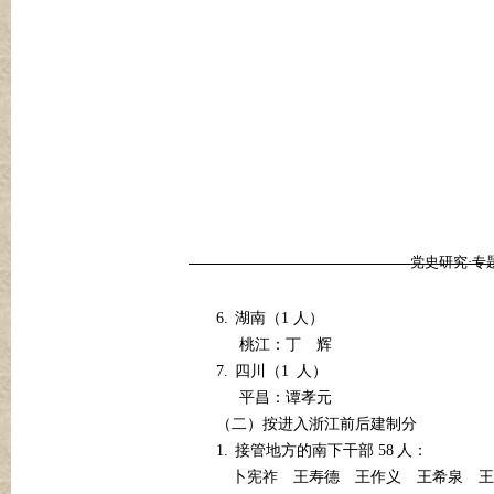
党史研究·专
6.
1
湖南（
人）
桃江：丁
辉
7.
1
四川（
人）
平昌：谭孝元
（二）按进入浙江前后建制分
1.
58
接管地方的南下干部
人：
卜宪祚
王寿德
王作义
王希泉
王