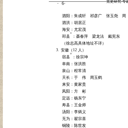
党史研究·专
6
·
·
泗阳：朱成轩
祁彦广
张玉尧
周
泗洪：胡居正
海安：尤宏茂
①
邳县
：聂春萍
梁龙法
戴宪东
（徐志高具体地址不详）
3.
12
安徽（
人）
②
宿县
：徐宗坤
阜南：张洪胜
泉山：程常清
天长：于
伟
周玉鹤
来安：黄家贵
凤阳：方
彬
定远：杨东宁
寿县：王金师
汤阳：李炳义
无为：翟宗喜
铜陵：陈世发