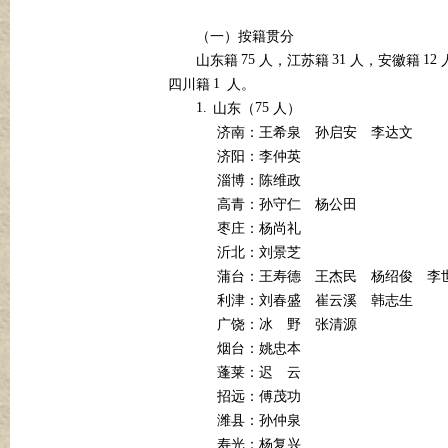
（一）按籍贯分
75
31
12
山东籍
人，江苏籍
人，安徽籍
1
四川籍
人。
1.
75
山东（
人）
济南：王希泉
孙启安
李达文
济阳：李仲英
淄博：陈维政
高青：孙守仁
杨公田
枣庄：杨尚礼
沂北：刘景芝
蒲台：王寿德
王杰民
杨绍俊
李
利津：刘春盛
崔云溪
韩志生
广饶：冰
野
张清源
烟台：姚忠本
蓬莱：迟
云
招远：傅茂功
潍县：孙仲泉
寿光：杨复兴