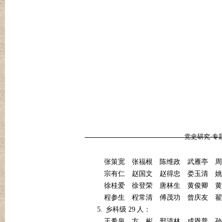
党史研究·专
张策宽
张福根
陈维政
武雁亭
周
宗有仁
赵国文
赵得忠
娄玉清
姚
徐桂爱
徐登荣
唐林生
黄俊卿
黄
程参生
程常清
傅茂功
曾庆友
翟
5.
29
乡科级
人：
王希泉
方
彬
邢清林
成恩普
孙