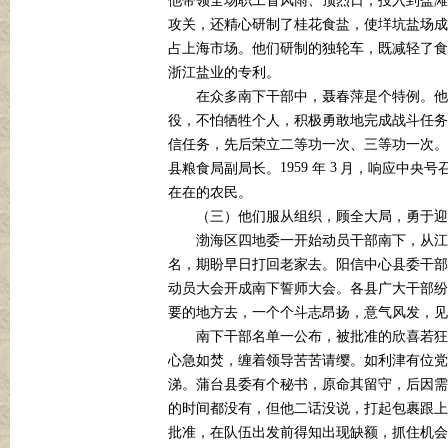
他带领全场职工冒风雨、顶烈日，投入到盐滩
攻关，还精心研制了桂花食盐，使垟坑盐场成
占上海市场。他们研制的独轮车，既减轻了食
浙江盐业的专利。
在众多南下干部中，聂春萍是个特例。他
役，不怕牺牲个人，积极勇敢地完成战斗任务
信任务，先后荣立二等功一次、三等功一次。
1959
3
县粮食局副局长。
年
月，响应中央号
在在的农民。
（三）他们服从组织，顾全大局，勇于迎
渤海区四地委一开始动员干部南下，从江
名，期盼早日打回老家去。阳信中心县委干部
动员大会开成南下誓师大会。各县广大干部纷
要的地方去，一个个斗志昂扬，意气风发，见
南下干部名单一公布，被批准的欣喜若狂
心急如焚，缠着领导苦苦请缨。如利津有位党
涕。蒲台县委有个秘书，原命其留守，后因需
的时间都没有，但他二话没说，打起包裹跟上
批准，在队伍出发前得知出现缺额，抓住机会