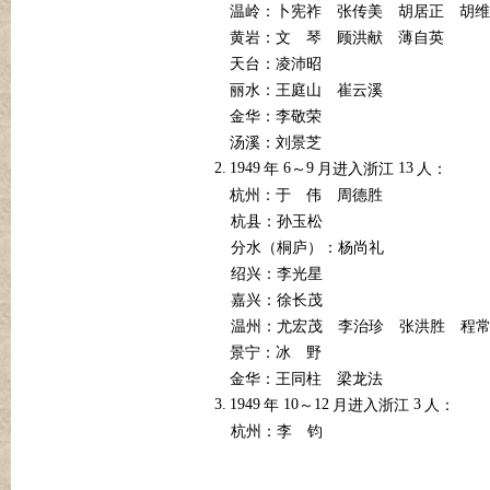
温岭：卜宪祚
张传美
胡居正
胡维
黄岩：文
琴
顾洪献
薄自英
天台：凌沛昭
丽水：王庭山
崔云溪
金华：李敬荣
汤溪：刘景芝
2.
1949
6
9
13
年
～
月进入浙江
人：
杭州：于
伟
周德胜
杭县：孙玉松
分水（桐庐）：杨尚礼
绍兴：李光星
嘉兴：徐长茂
温州：尤宏茂
李治珍
张洪胜
程
景宁：冰
野
金华：王同柱
梁龙法
3.
1949
10
12
3
年
～
月进入浙江
人：
杭州：李
钧