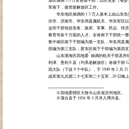
5.3
放区抽调
万名各级干部，以区党委（省委
军南下，接管新解放区工作。
1.5
华东地区抽调的
万人基本上由山东负
坊市、济南市、华东局直属机关、华东军区以
这些干部包括党务、政府、军事、民运、经济
教育等各个方面的人才。全体南下干部统一整
鲁中南区南下干部编为第一支队，华东局直属
部编为第三支队，胶东区南下干部编为第四支
①
山东渤海区四地委
抽调的机关干部及所
8
1
利津、垦利
县（均系老解放区）各级干部
9
1949
2
25
四大队（下设
个中队），于
年
月
20
战军第九兵团二十七军和二十五军，
日晚
①
四地委辖区大致今山东省滨州地区。
②
蒲台县于
1956
年
3
月并入博兴县。