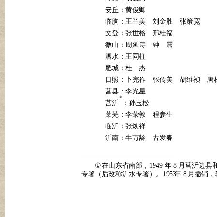
安丘：黄俊卿
临朐：王兰美
刘金胜
张策宽
文登：张世榕
邢桂福
微山：周延诗
钟
震
泗水：王同柱
肥城：杜
杰
日照：卜宪祚
张传美
胡维祯
唐
莒县：李光星
①
莒沂
：孙玉松
莱芜：李荣敦
程参生
临沂：张焕祥
沂南：牛万龄
古发春
①
在山东省南部，1949
年
8
月莒沂边县
专署（后改称沂水专署）。1953
年
8
月撤销，