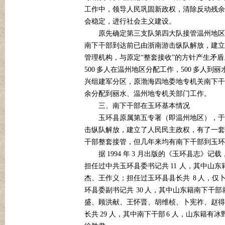
工作中，领导人民巩固新政权，清除反动残余
会稳定，进行社会主义建设。
原先确定第三支队第四大队接管温州地区
南下干部到达前已由浙南游击纵队解放，建立
管理机构，与原定“整套接收”的方针产生矛
500
500
多人在温州地区分配工作，
多人到丽
兴组建军分区，原渤海四地委地专机关南下干
余分配到丽水、温州地专机关部门工作。
三、南下干部在玉环基本情况
玉环县原属第五专署（即温州地区），于
击纵队解放，建立了人民民主政权，有了一套
干部整套接管，但几年来均有南下干部到玉环
1994
3
据
年
月出版的《玉环县志》记载
11
担任过中共玉环县委书记共
人，其中山东
8
杰、王作义；担任过玉环县县长共
人，仅
30
环县委副书记共
人，其中山东籍南下干部
盛、顾洪献、王怀晋、胡维桢、卜宪祚、赵得
29
6
长共
人，其中南下干部
人，山东籍有冰