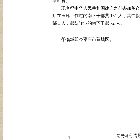
徐胜君。
现查得中华人民共和国建立之前参加革命
131
后在玉环工作过的南下干部共
人，其中接
1
72
部
人，部队转业的南下干部
人。
①临城即今枣庄市薛城区。
党史研究·专
4
·
·