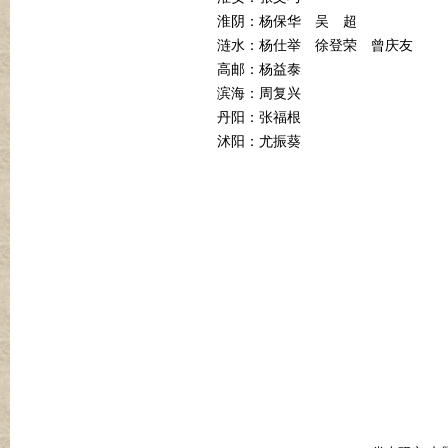
淮阴：杨保华
吴
超
涟水：杨仕举
徐登荣
曾庆友
高邮：杨益泰
滨海：周复兴
丹阳：张福根
沭阳：尤振葵