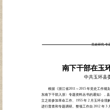
党史研究·专
南下干部在玉
中共玉环县
2011
2015
根据《浙江省
～
年党史工作规
东南下干部入浙〉专题资料丛书的通知》，县
1955
2
立之前参加革命工作、
年
月玉环全境
2012
3
进行普查和专题调研。整项工作自
年