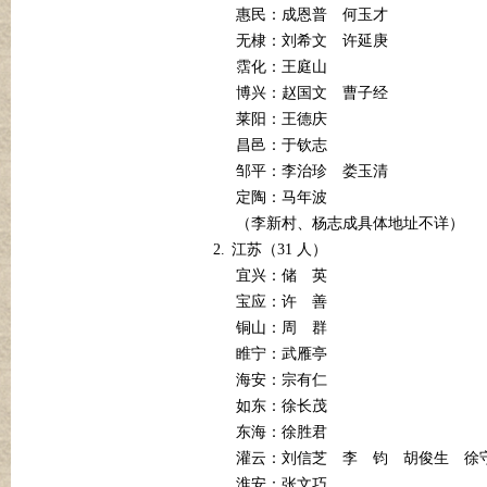
惠民：成恩普
何玉才
无棣：刘希文
许延庚
霑化：王庭山
博兴：赵国文
曹子经
莱阳：王德庆
昌邑：于钦志
邹平：李治珍
娄玉清
定陶：马年波
（李新村、杨志成具体地址不详）
2.
31
江苏（
人）
宜兴：储
英
宝应：许
善
铜山：周
群
睢宁：武雁亭
海安：宗有仁
如东：徐长茂
东海：徐胜君
灌云：刘信芝
李
钧
胡俊生
徐
淮安：张文巧