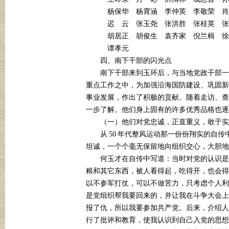
杨保华
杨霄涵
李仲英
李敬荣
肖
迟
云
张玉尧
张洪胜
张桂英
张
胡居正
胡俊生
袁齐家
倪兰楫
徐
谭孝元
四、南下干部的闪光点
南下干部来到玉环后，与当地党政干部一
重点工作之中，为加强沿海国防建设、巩固新
事业发展，作出了积极的贡献。随着走访、查
一步了解。他们身上固有的许多优秀品格也逐
（一）他们对党忠诚，正直重义，敢于实
50
从
年代整风运动那一份份翔实的自传
坦诚，一个个毫无保留地向组织交心，大胆地
何玉才在自传中写道：当时对党的认识是
粮和其它东西，被人看得起，吃得开，也会得
以不参军打仗，可以不做苦力，只考虑个人利
是党组织帮我要回来的，并让我在斗争大会上
报了仇，所以我要参加共产党。后来，介绍人
行了批评和教育，使我认识到自己入党的思想