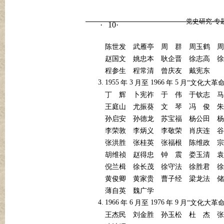
党史研究·专
10
·
·
陈世发
武雁亭
周
群
周玉鹤
周
赵国文
姚忠本
耿企晋
徐志高
徐
程参生
程常清
曾庆友
戴宪东
3.
1955
3
1966
5
年
月至
年
月“文化大革
丁
辉
卜宪祚
于
伟
于钦志
马
王庭山
尤振葵
文
琴
冯
俊
朱
孙启安
孙德龙
苏宝福
杨公田
杨
李荣敦
李炳义
李敬荣
肖庆连
谷
张洪胜
张桂英
张福根
陈维政
宗
胡维祯
赵得忠
钟
震
娄玉清
袁
倪兰楫
徐长茂
徐守法
徐胜君
徐
黄俊卿
黄家贵
曹子经
梁龙法
储
薄自英
魏广学
4.
1966
6
1976
9
年
月至
年
月“文化大革
王杰民
刘金胜
孙玉松
杜
杰
张