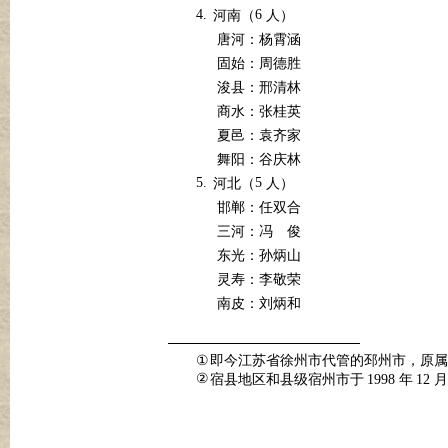
4.
6
河南（
人）
唐河：杨霄涵
固始：周德胜
浚县：邢清林
商水：张桂英
夏邑：袁齐家
舞阳：谷庆林
5.
5
河北（
人）
邯郸：任双合
三河：冯
俊
东光：孙炳山
灵寿：李敬荣
南皮：刘炳和
①
即今江苏省徐州市代管的邳州市，原属
②
宿县地区和县级宿州市于
1998
年
12
月