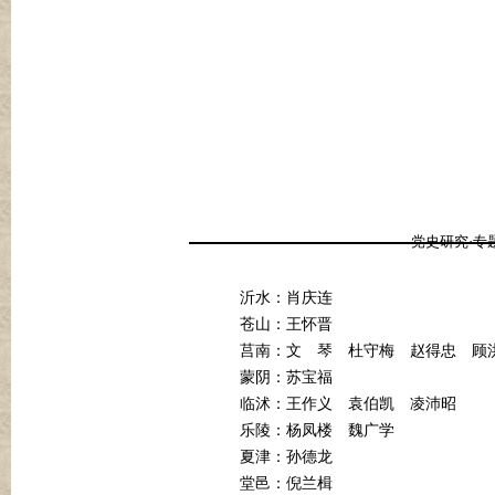
党史研究·专
沂水：肖庆连
苍山：王怀晋
莒南：文
琴
杜守梅
赵得忠
顾
蒙阴：苏宝福
临沭：王作义
袁伯凯
凌沛昭
乐陵：杨凤楼
魏广学
夏津：孙德龙
堂邑：倪兰楫