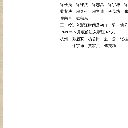
徐长茂
徐守法
徐志高
徐宗坤
徐
梁龙法
程参生
程常清
傅茂功
储
翟宗喜
戴宪东
（三）按进入浙江时间及初任（驻）地分
1.
1949
5
62
年
月底前进入浙江
人：
杭州：孙启安
杨公田
迟
云
张桂
徐宗坤
黄家贵
傅茂功