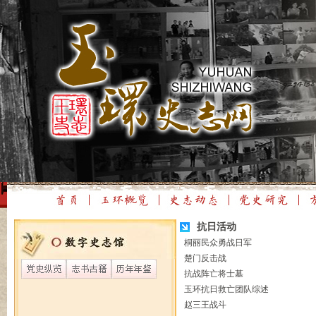
抗日活动
桐丽民众勇战日军
楚门反击战
抗战阵亡将士墓
玉环抗日救亡团队综述
赵三王战斗