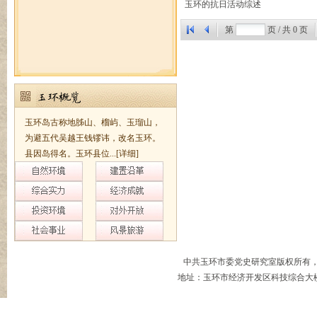
玉环的抗日活动综述
第
页 / 共
0
页
玉环岛古称地胏山、榴屿、玉瑠山，
为避五代吴越王钱镠讳，改名玉环。
县因岛得名。玉环县位...
[详细]
中共玉环市委党史研究室版权所有
地址：玉环市经济开发区科技综合大楼B幢8楼 